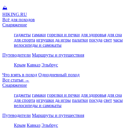
⛰
HIKING
.RU
Всё для походов
Снаряжение
гаджеты
гамаки
горелки и печки
для здоровья
для сна
для спорта
игрушки да игры
палатки
посуда
свет
часы
велосипеды и самокаты
Путеводители
Маршруты и путешествия
Крым
Кавказ
Эльбрус
Что взять в поход
Однодневный поход
Все статьи →
Снаряжение
гаджеты
гамаки
горелки и печки
для здоровья
для сна
для спорта
игрушки да игры
палатки
посуда
свет
часы
велосипеды и самокаты
Путеводители
Маршруты и путешествия
Крым
Кавказ
Эльбрус