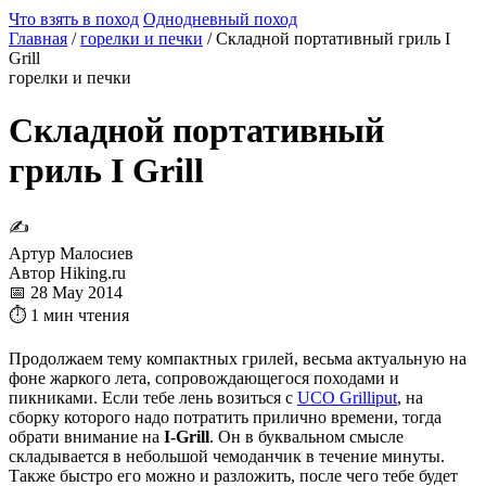
Что взять в поход
Однодневный поход
Главная
/
горелки и печки
/
Складной портативный гриль I
Grill
горелки и печки
Складной портативный
гриль I Grill
✍
Артур Малосиев
Автор Hiking.ru
📅 28 May 2014
⏱ 1 мин чтения
Продолжаем тему компактных грилей, весьма актуальную на
фоне жаркого лета, сопровождающегося походами и
пикниками. Если тебе лень возиться с
UCO Grilliput
, на
сборку которого надо потратить прилично времени, тогда
обрати внимание на
I-Grill
. Он в буквальном смысле
складывается в небольшой чемоданчик в течение минуты.
Также быстро его можно и разложить, после чего тебе будет