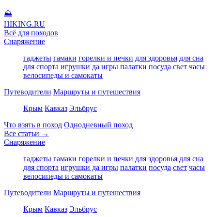
⛰
HIKING
.RU
Всё для походов
Снаряжение
гаджеты
гамаки
горелки и печки
для здоровья
для сна
для спорта
игрушки да игры
палатки
посуда
свет
часы
велосипеды и самокаты
Путеводители
Маршруты и путешествия
Крым
Кавказ
Эльбрус
Что взять в поход
Однодневный поход
Все статьи →
Снаряжение
гаджеты
гамаки
горелки и печки
для здоровья
для сна
для спорта
игрушки да игры
палатки
посуда
свет
часы
велосипеды и самокаты
Путеводители
Маршруты и путешествия
Крым
Кавказ
Эльбрус