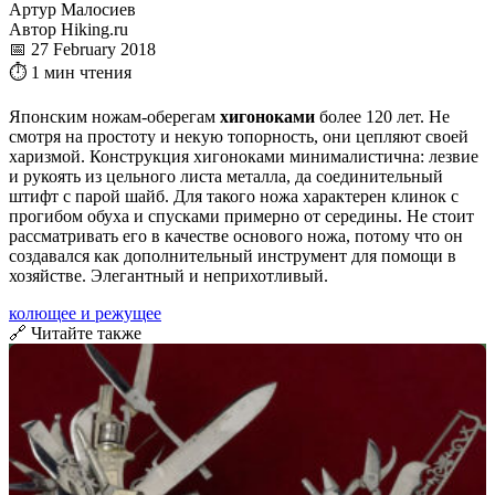
Артур Малосиев
Автор Hiking.ru
📅 27 February 2018
⏱ 1 мин чтения
Японским ножам-оберегам
хигоноками
более 120 лет. Не
смотря на простоту и некую топорность, они цепляют своей
харизмой. Конструкция хигоноками минималистична: лезвие
и рукоять из цельного листа металла, да соединительный
штифт с парой шайб. Для такого ножа характерен клинок с
прогибом обуха и спусками примерно от середины. Не стоит
рассматривать его в качестве основого ножа, потому что он
создавался как дополнительный инструмент для помощи в
хозяйстве. Элегантный и неприхотливый.
колющее и режущее
🔗 Читайте также