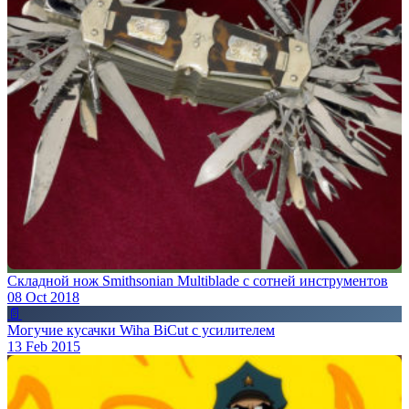
Складной нож Smithsonian Multiblade с сотней инструментов
08 Oct 2018
📄
Могучие кусачки Wiha BiCut с усилителем
13 Feb 2015