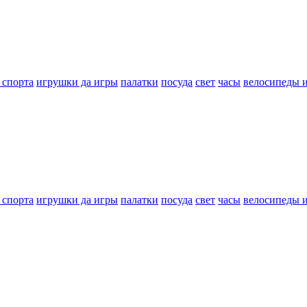
 спорта
игрушки да игры
палатки
посуда
свет
часы
велосипеды 
 спорта
игрушки да игры
палатки
посуда
свет
часы
велосипеды 