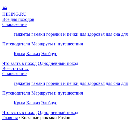
⛰
HIKING
.RU
Всё для походов
Снаряжение
гаджеты
гамаки
горелки и печки
для здоровья
для сна
для
Путеводители
Маршруты и путешествия
Крым
Кавказ
Эльбрус
Что взять в поход
Однодневный поход
Все статьи →
Снаряжение
гаджеты
гамаки
горелки и печки
для здоровья
для сна
для
Путеводители
Маршруты и путешествия
Крым
Кавказ
Эльбрус
Что взять в поход
Однодневный поход
Главная
/
Кожаные рюкзаки Fusion