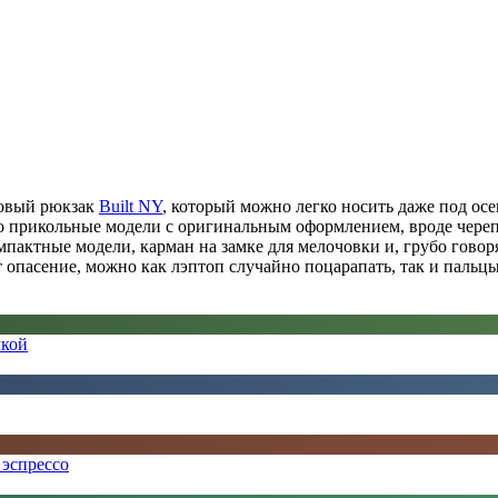
новый рюкзак
Built NY
, который можно легко носить даже под о
о прикольные модели с оригинальным оформлением, вроде череп
пактные модели, карман на замке для мелочовки и, грубо говоря
 опасение, можно как лэптоп случайно поцарапать, так и пальцы,
чкой
 эспрессо