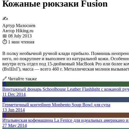
Кожаные рюкзаки Fusion
✍
Артур Малосиев
Автор Hiking.ru
📅 08 July 2013
⏱ 1 мин чтения
В полку необычной ручной клади прибыло. Помнишь неопре
него, но покрупнее и выполнен из натуральной кожи. Особенн
внутри есть отдел под 15-дюймовый MacBook Pro или более ком
(ВхШхГ), масса — всего 460 г. Металлическая молния вызывает
🔗 Читайте также
📄
Винтажный фонарь Schoolhouse Leather Flashlight с кожаной ру
11 Dec 2014
📄
Герметичный контейнер Monbento Soup Bowl для супа
13 Jun 2014
📄
Итальянская кофемашина La Fenice для идеальных американо и
27 May 2014