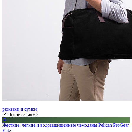
рюкзаки и сумки
🔗 Читайте также
📄
Жесткие, легкие и водозащищенные чемоданы Pelican ProGear
Elite