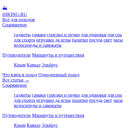
⛰
HIKING
.RU
Всё для походов
Снаряжение
гаджеты
гамаки
горелки и печки
для здоровья
для сна
для спорта
игрушки да игры
палатки
посуда
свет
часы
велосипеды и самокаты
Путеводители
Маршруты и путешествия
Крым
Кавказ
Эльбрус
Что взять в поход
Однодневный поход
Все статьи →
Снаряжение
гаджеты
гамаки
горелки и печки
для здоровья
для сна
для спорта
игрушки да игры
палатки
посуда
свет
часы
велосипеды и самокаты
Путеводители
Маршруты и путешествия
Крым
Кавказ
Эльбрус