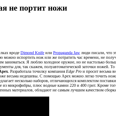
ая не портит ножи
илках вроде
Dimond Knife
или
Propaganda Jaw
люди писали, что э
 можно испортить нож или же потратить час времени, не получ
тим заниматься. Я люблю холодное оружие, но не настолько боль
менты для, так скажем, полуавтоматической заточки ножей. То 
Apex
. Разработала точилку компания
Edge Pro
и просит весьма вн
тоже весьма недешевы. С помощью Apex можно легко точить ножи
едлагает несколько наборов, отличающихся комплектом поставки
це из микрофибры, плюс водные камни 220 и 400 грит. Кроме тог
енных материалов, обладают не самым лучшим качеством сборки