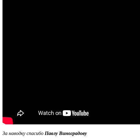
За наводку спасибо
Павлу Виноградову