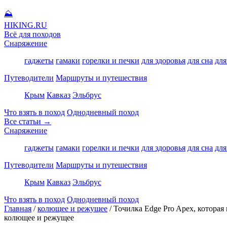
⛰
HIKING
.RU
Всё для походов
Снаряжение
гаджеты
гамаки
горелки и печки
для здоровья
для сна
для
Путеводители
Маршруты и путешествия
Крым
Кавказ
Эльбрус
Что взять в поход
Однодневный поход
Все статьи →
Снаряжение
гаджеты
гамаки
горелки и печки
для здоровья
для сна
для
Путеводители
Маршруты и путешествия
Крым
Кавказ
Эльбрус
Что взять в поход
Однодневный поход
Главная
/
колющее и режущее
/
Точилка Edge Pro Apex, которая
колющее и режущее