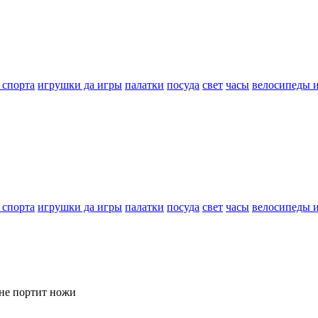
 спорта
игрушки да игры
палатки
посуда
свет
часы
велосипеды 
 спорта
игрушки да игры
палатки
посуда
свет
часы
велосипеды 
 не портит ножи