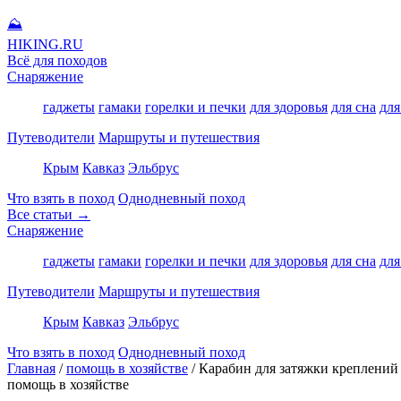
⛰
HIKING
.RU
Всё для походов
Снаряжение
гаджеты
гамаки
горелки и печки
для здоровья
для сна
для
Путеводители
Маршруты и путешествия
Крым
Кавказ
Эльбрус
Что взять в поход
Однодневный поход
Все статьи →
Снаряжение
гаджеты
гамаки
горелки и печки
для здоровья
для сна
для
Путеводители
Маршруты и путешествия
Крым
Кавказ
Эльбрус
Что взять в поход
Однодневный поход
Главная
/
помощь в хозяйстве
/
Карабин для затяжки креплений
помощь в хозяйстве