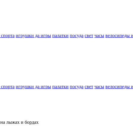
 спорта
игрушки да игры
палатки
посуда
свет
часы
велосипеды 
 спорта
игрушки да игры
палатки
посуда
свет
часы
велосипеды 
 на лыжах и бордах