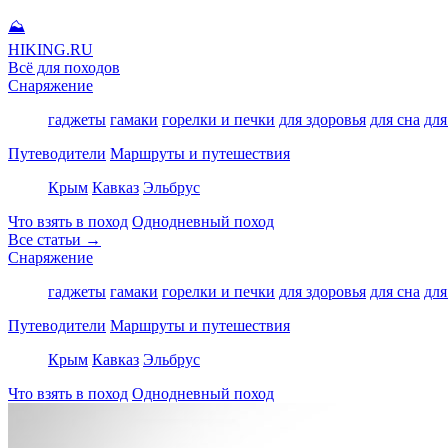
⛰
HIKING
.RU
Всё для походов
Снаряжение
гаджеты
гамаки
горелки и печки
для здоровья
для сна
для
Путеводители
Маршруты и путешествия
Крым
Кавказ
Эльбрус
Что взять в поход
Однодневный поход
Все статьи →
Снаряжение
гаджеты
гамаки
горелки и печки
для здоровья
для сна
для
Путеводители
Маршруты и путешествия
Крым
Кавказ
Эльбрус
Что взять в поход
Однодневный поход