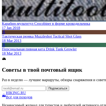
Карабин-мультитул Crocobiner в форме крокодильчика
17 Jan 2018
📄
Тактическая рюмка Muzzleshot Tactical Shot Glass
18 Mar 2013
📄
Персональная пивная кега Drink Tank Growler
18 Mar 2013
🏔
Советы в твой почтовый ящик
Раз в неделю — лучшие маршруты, обзоры снаряжения и совет
Подписаться
HIKING
.RU
⛰
Всё для походов
Независимый журнал для туристов и любителей активного отд