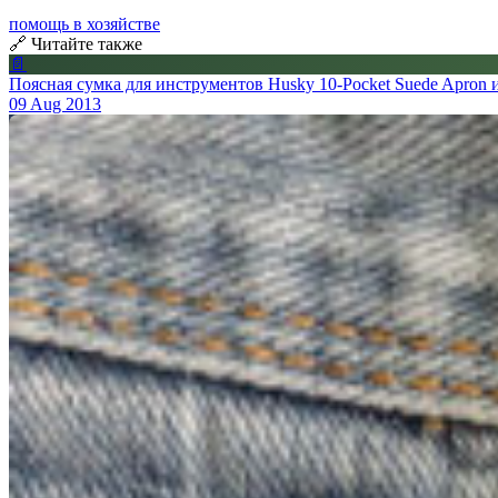
помощь в хозяйстве
🔗 Читайте также
📄
Поясная сумка для инструментов Husky 10-Pocket Suede Apron 
09 Aug 2013