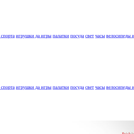
 спорта
игрушки да игры
палатки
посуда
свет
часы
велосипеды 
 спорта
игрушки да игры
палатки
посуда
свет
часы
велосипеды 