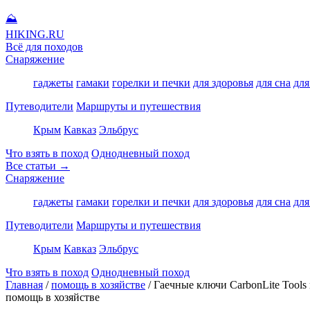
⛰
HIKING
.RU
Всё для походов
Снаряжение
гаджеты
гамаки
горелки и печки
для здоровья
для сна
для
Путеводители
Маршруты и путешествия
Крым
Кавказ
Эльбрус
Что взять в поход
Однодневный поход
Все статьи →
Снаряжение
гаджеты
гамаки
горелки и печки
для здоровья
для сна
для
Путеводители
Маршруты и путешествия
Крым
Кавказ
Эльбрус
Что взять в поход
Однодневный поход
Главная
/
помощь в хозяйстве
/
Гаечные ключи CarbonLite Tools
помощь в хозяйстве