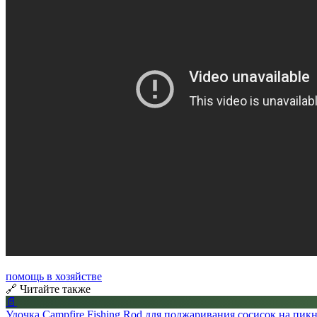
помощь в хозяйстве
🔗 Читайте также
📄
Удочка Campfire Fishing Rod для поджаривания сосисок на пик