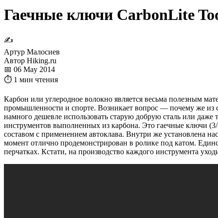
Гаечные ключи CarbonLite Too
✍
Артур Малосиев
Автор Hiking.ru
📅 06 May 2014
⏱ 1 мин чтения
Карбон или углеродное волокно является весьма полезным мат
промышленности и спорте. Возникает вопрос — почему же из 
намного дешевле использовать старую добрую сталь или даже т
инструментов выполненных из карбона. Это гаечные ключи (3/8″,
составом с применением автоклава. Внутри же установлена наса
момент отлично продемонстрирован в ролике под катом. Единс
перчатках. Кстати, на производство каждого инструмента уходи