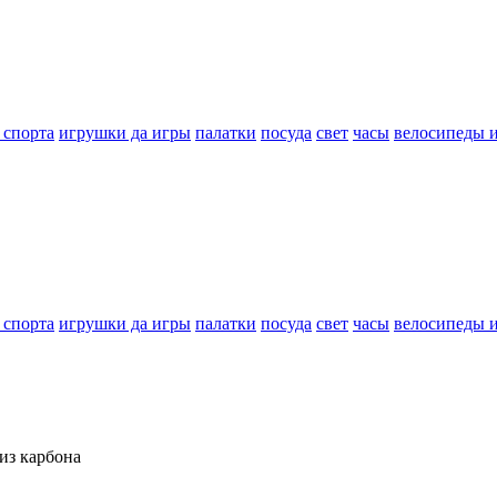
 спорта
игрушки да игры
палатки
посуда
свет
часы
велосипеды 
 спорта
игрушки да игры
палатки
посуда
свет
часы
велосипеды 
 из карбона