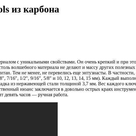
ls из карбона
ериалом с уникальными свойствами. Он очень крепкий и при это
столь волшебного материала не делают и массу других полезны
итан. Тем не менее, не перевелись еще энтузиасты. В частности
 7/16″, 1/2″, 9/16″, 5/8″ и 10, 12, 13, 14, 15 мм). Каждый вып
дка из нержавеющей стали толщиной 3,7 мм. Вес каждого ключа с
твенный нюанс заключается в довольно острых краях инструмент
т девять часов — ручная работа.