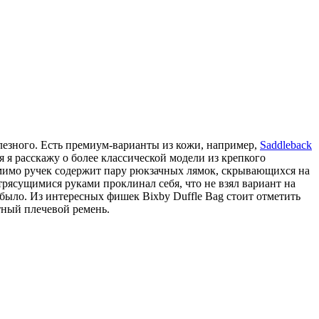
олезного. Есть премиум-варианты из кожи, например,
Saddleback
я я расскажу о более классической модели из крепкого
помимо ручек содержит пару рюкзачных лямок, скрывающихся на
 трясущимися руками проклинал себя, что не взял вариант на
было. Из интересных фишек Bixby Duffle Bag стоит отметить
ный плечевой ремень.