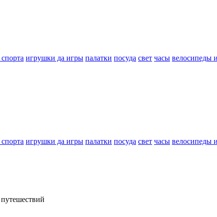
 спорта
игрушки да игры
палатки
посуда
свет
часы
велосипеды 
 спорта
игрушки да игры
палатки
посуда
свет
часы
велосипеды 
я путешествий