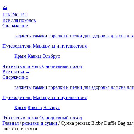
⛰
HIKING
.RU
Всё для походов
Снаряжение
гаджеты
гамаки
горелки и печки
для здоровья
для сна
для
Путеводители
Маршруты и путешествия
Крым
Кавказ
Эльбрус
Что взять в поход
Однодневный поход
Все статьи →
Снаряжение
гаджеты
гамаки
горелки и печки
для здоровья
для сна
для
Путеводители
Маршруты и путешествия
Крым
Кавказ
Эльбрус
Что взять в поход
Однодневный поход
Главная
/
рюкзаки и сумки
/
Сумка-рюкзак Bixby Duffle Bag дл
рюкзаки и сумки