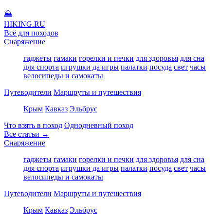
⛰
HIKING
.RU
Всё для походов
Снаряжение
гаджеты
гамаки
горелки и печки
для здоровья
для сна
для спорта
игрушки да игры
палатки
посуда
свет
часы
велосипеды и самокаты
Путеводители
Маршруты и путешествия
Крым
Кавказ
Эльбрус
Что взять в поход
Однодневный поход
Все статьи →
Снаряжение
гаджеты
гамаки
горелки и печки
для здоровья
для сна
для спорта
игрушки да игры
палатки
посуда
свет
часы
велосипеды и самокаты
Путеводители
Маршруты и путешествия
Крым
Кавказ
Эльбрус