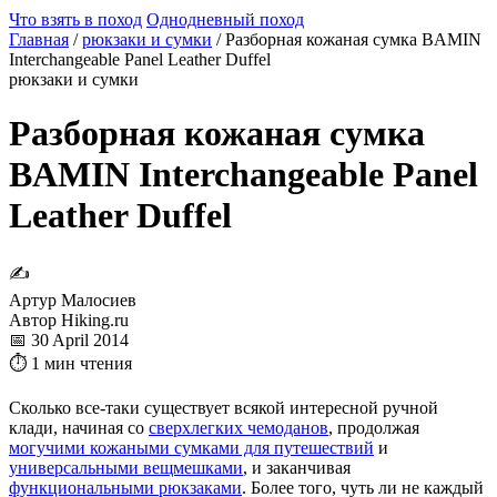
Что взять в поход
Однодневный поход
Главная
/
рюкзаки и сумки
/
Разборная кожаная сумка BAMIN
Interchangeable Panel Leather Duffel
рюкзаки и сумки
Разборная кожаная сумка
BAMIN Interchangeable Panel
Leather Duffel
✍
Артур Малосиев
Автор Hiking.ru
📅 30 April 2014
⏱ 1 мин чтения
Сколько все-таки существует всякой интересной ручной
клади, начиная со
сверхлегких чемоданов
, продолжая
могучими кожаными сумками для путешествий
и
универсальными вещмешками
, и заканчивая
функциональными рюкзаками
. Более того, чуть ли не каждый