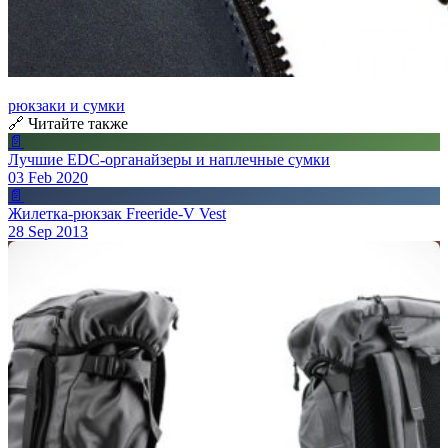
рюкзаки и сумки
🔗 Читайте также
📄
Лучшие EDC-органайзеры и наплечные сумки
03 Feb 2020
📄
Жилетка-рюкзак Freeride-V Vest
28 Sep 2013