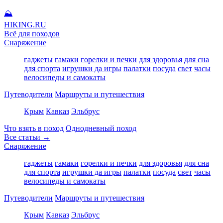
⛰
HIKING
.RU
Всё для походов
Снаряжение
гаджеты
гамаки
горелки и печки
для здоровья
для сна
для спорта
игрушки да игры
палатки
посуда
свет
часы
велосипеды и самокаты
Путеводители
Маршруты и путешествия
Крым
Кавказ
Эльбрус
Что взять в поход
Однодневный поход
Все статьи →
Снаряжение
гаджеты
гамаки
горелки и печки
для здоровья
для сна
для спорта
игрушки да игры
палатки
посуда
свет
часы
велосипеды и самокаты
Путеводители
Маршруты и путешествия
Крым
Кавказ
Эльбрус