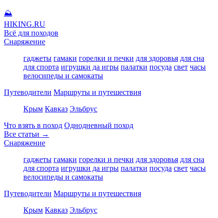
⛰
HIKING
.RU
Всё для походов
Снаряжение
гаджеты
гамаки
горелки и печки
для здоровья
для сна
для спорта
игрушки да игры
палатки
посуда
свет
часы
велосипеды и самокаты
Путеводители
Маршруты и путешествия
Крым
Кавказ
Эльбрус
Что взять в поход
Однодневный поход
Все статьи →
Снаряжение
гаджеты
гамаки
горелки и печки
для здоровья
для сна
для спорта
игрушки да игры
палатки
посуда
свет
часы
велосипеды и самокаты
Путеводители
Маршруты и путешествия
Крым
Кавказ
Эльбрус