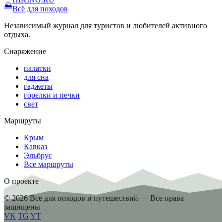
⛰
Всё для походов
Независимый журнал для туристов и любителей активного
отдыха.
Снаряжение
палатки
для сна
гаджеты
горелки и печки
свет
Маршруты
Крым
Кавказ
Эльбрус
Все маршруты
О проекте
© 2026 Все для походов и путешествий — Все права
защищены
VK
TG
YT