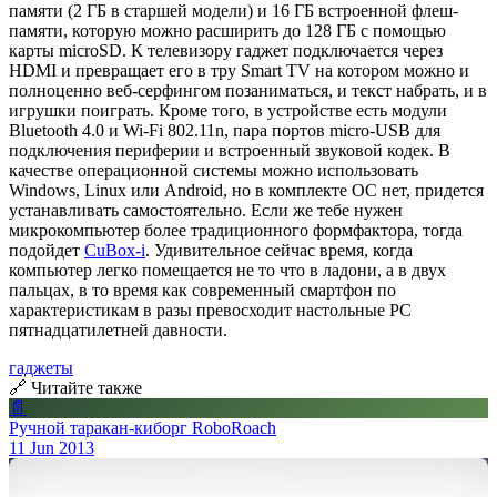
памяти (2 ГБ в старшей модели) и 16 ГБ встроенной флеш-
памяти, которую можно расширить до 128 ГБ с помощью
карты microSD. К телевизору гаджет подключается через
HDMI и превращает его в тру Smart TV на котором можно и
полноценно веб-серфингом позаниматься, и текст набрать, и в
игрушки поиграть. Кроме того, в устройстве есть модули
Bluetooth 4.0 и Wi-Fi 802.11n, пара портов micro-USB для
подключения периферии и встроенный звуковой кодек. В
качестве операционной системы можно использовать
Windows, Linux или Android, но в комплекте ОС нет, придется
устанавливать самостоятельно. Если же тебе нужен
микрокомпьютер более традиционного формфактора, тогда
подойдет
CuBox-i
. Удивительное сейчас время, когда
компьютер легко помещается не то что в ладони, а в двух
пальцах, в то время как современный смартфон по
характеристикам в разы превосходит настольные PC
пятнадцатилетней давности.
гаджеты
🔗 Читайте также
📄
Ручной таракан-киборг RoboRoach
11 Jun 2013