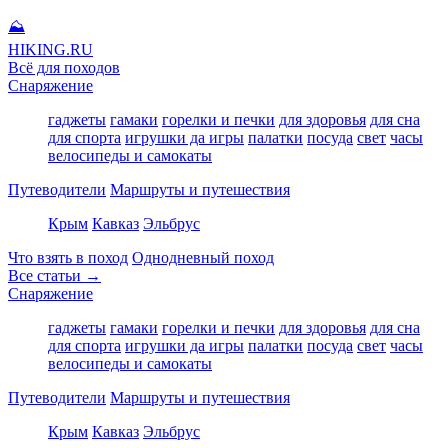
⛰
HIKING
.RU
Всё для походов
Снаряжение
гаджеты
гамаки
горелки и печки
для здоровья
для сна
для спорта
игрушки да игры
палатки
посуда
свет
часы
велосипеды и самокаты
Путеводители
Маршруты и путешествия
Крым
Кавказ
Эльбрус
Что взять в поход
Однодневный поход
Все статьи →
Снаряжение
гаджеты
гамаки
горелки и печки
для здоровья
для сна
для спорта
игрушки да игры
палатки
посуда
свет
часы
велосипеды и самокаты
Путеводители
Маршруты и путешествия
Крым
Кавказ
Эльбрус