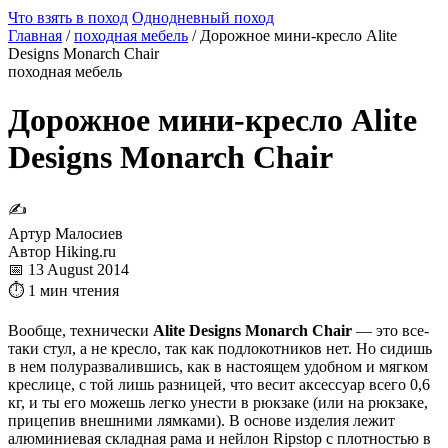
Что взять в поход
Однодневный поход
Главная
/
походная мебель
/
Дорожное мини-кресло Alite
Designs Monarch Chair
походная мебель
Дорожное мини-кресло Alite
Designs Monarch Chair
✍
Артур Малосиев
Автор Hiking.ru
📅 13 August 2014
⏱ 1 мин чтения
Вообще, технически
Alite Designs Monarch Chair
— это все-
таки стул, а не кресло, так как подлокотников нет. Но сидишь
в нем полуразвалившись, как в настоящем удобном и мягком
креслице, с той лишь разницей, что весит аксессуар всего 0,6
кг, и ты его можешь легко унести в рюкзаке (или на рюкзаке,
прицепив внешними лямками). В основе изделия лежит
алюминиевая складная рама и нейлон Ripstop с плотностью в