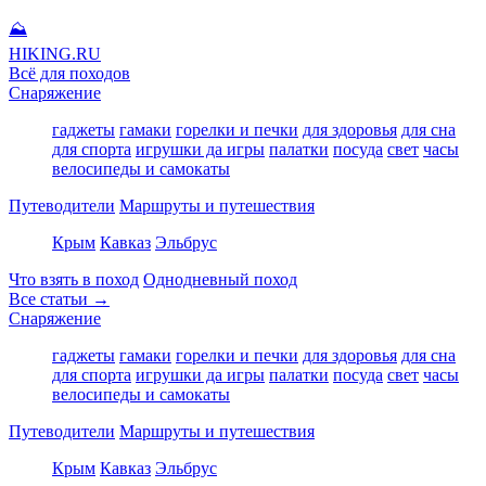
⛰
HIKING
.RU
Всё для походов
Снаряжение
гаджеты
гамаки
горелки и печки
для здоровья
для сна
для спорта
игрушки да игры
палатки
посуда
свет
часы
велосипеды и самокаты
Путеводители
Маршруты и путешествия
Крым
Кавказ
Эльбрус
Что взять в поход
Однодневный поход
Все статьи →
Снаряжение
гаджеты
гамаки
горелки и печки
для здоровья
для сна
для спорта
игрушки да игры
палатки
посуда
свет
часы
велосипеды и самокаты
Путеводители
Маршруты и путешествия
Крым
Кавказ
Эльбрус