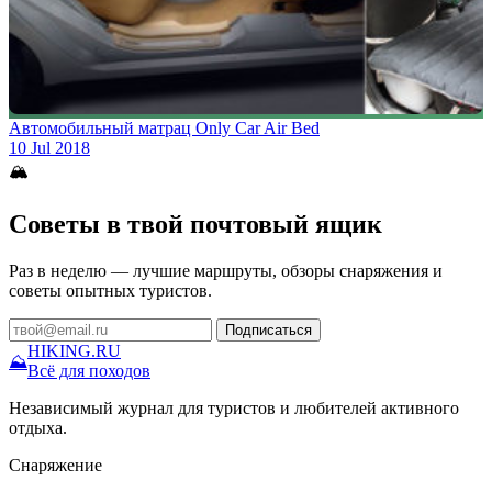
Автомобильный матрац Only Car Air Bed
10 Jul 2018
🏔
Советы в твой почтовый ящик
Раз в неделю — лучшие маршруты, обзоры снаряжения и
советы опытных туристов.
Подписаться
HIKING
.RU
⛰
Всё для походов
Независимый журнал для туристов и любителей активного
отдыха.
Снаряжение